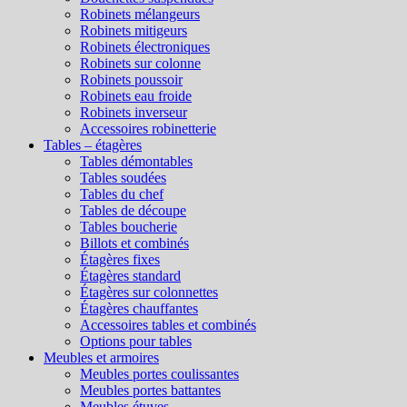
Robinets mélangeurs
Robinets mitigeurs
Robinets électroniques
Robinets sur colonne
Robinets poussoir
Robinets eau froide
Robinets inverseur
Accessoires robinetterie
Tables – étagères
Tables démontables
Tables soudées
Tables du chef
Tables de découpe
Tables boucherie
Billots et combinés
Étagères fixes
Étagères standard
Étagères sur colonnettes
Étagères chauffantes
Accessoires tables et combinés
Options pour tables
Meubles et armoires
Meubles portes coulissantes
Meubles portes battantes
Meubles étuves