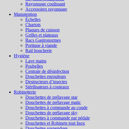
Rayonnage coulissant
Accessoires rayonnage
Manutention
Échelles
Chariots
Plaques de cuisson
Grilles et plateaux
Bacs Gastronormes
Portique à viande
Rail boucherie
Hygiène
Lave mains
Poubelles
Centrale de désinfection
Douchettes enrouleurs
Destructeurs d’insectes
Stérilisateurs à couteaux
Robinetterie
Douchettes de prélavage star
Douchettes de prélavage matic
Douchettes à commande au coude
Douchettes de prélavage sky
Douchettes à commande par pédale
Douchettes et Robinets tout Inox
Douchettes suspendues