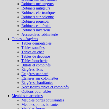
Robinets mélangeurs
Robinets mitigeurs
Robinets électroniques
Robinets sur colonne
Robinets poussoir
Robinets eau froide
Robinets inverseur
Accessoires robinetterie
Tables – étagères
Tables démontables
Tables soudées
Tables du chef
Tables de découpe
Tables boucherie
Billots et combinés
Étagères fixes
Étagères standard
Étagères sur colonnettes
Étagères chauffantes
Accessoires tables et combinés
Options pour tables
Meubles et armoires
Meubles portes coulissantes
Meubles portes battantes
Meubles étuves