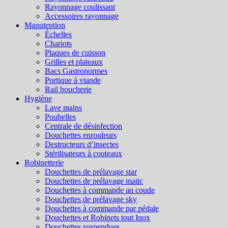
Rayonnage coulissant
Accessoires rayonnage
Manutention
Échelles
Chariots
Plaques de cuisson
Grilles et plateaux
Bacs Gastronormes
Portique à viande
Rail boucherie
Hygiène
Lave mains
Poubelles
Centrale de désinfection
Douchettes enrouleurs
Destructeurs d’insectes
Stérilisateurs à couteaux
Robinetterie
Douchettes de prélavage star
Douchettes de prélavage matic
Douchettes à commande au coude
Douchettes de prélavage sky
Douchettes à commande par pédale
Douchettes et Robinets tout Inox
Douchettes suspendues